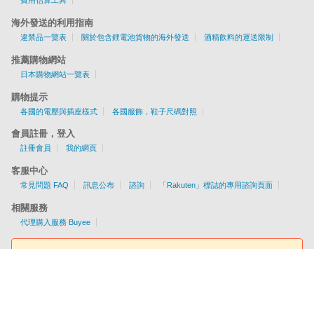
費用估算工具
海外發送的利用指南
違禁品一覽表
關於包含鋰電池貨物的海外發送
酒精飲料的運送限制
推薦購物網站
日本購物網站一覽表
購物提示
各國的電壓與插座樣式
各國服飾，鞋子尺碼對照
會員註冊，登入
註冊會員
我的網頁
客服中心
常見問題 FAQ
訊息公布
諮詢
「Rakuten」標誌的專用諮詢頁面
相關服務
代理購入服務 Buyee
費用估算工具
提供EMS/AIR/SAL/船運配送服務
各國配送資訊一目了然！
簡單查詢服務費用