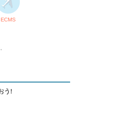
ECMS
す。
おう!