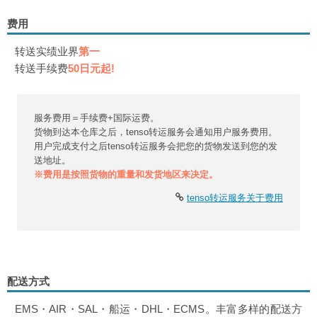
费用
转送实绩业界
第一
转送手续费
50日元起!
服务费用＝手续费+国际运费。
货物到达本仓库之后，tenso转运服务会通知用户服务费用。
用户完成支付之后tenso转运服务会把您的货物发送到您的发
送地址。
※费用是按照货物的重量和发货地区来决定。
tenso转运服务关于费用
配送方式
EMS・AIR・SAL・船运・DHL・ECMS。丰富多样的配送方