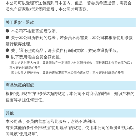
本公司可以受理寄送包裹到日本国内。但是，若会员希望退货，需要会
员先向店家取得退货同意后，本公司才可寄送。
关于退货・退款
本公司不接受寄送后取消。
关于本公司所收到的包裹，若会员不再需要，本公司将根据使用条款
进行废弃处理。
关于退还已购商品，请会员自行询问卖家，并完成退货手续。
以下费用需由会员全额负担。
- 因为送达时无人收货，导致无法在一定期限内对其进行签收，而被退回本公司仓库的话：
再次寄送时所需的费用
- 因为收件人拒绝签收，导致包裹被退回至本公司仓库的话：再次寄送时所需的费用
商品隐藏的瑕疵
根据“使用规章”第9条第2项的规定，本公司不对商品的瑕疵、知识产权的
侵害等承担任何责任。
其他
本公司基于会员的善意运营此服务，谢绝不法利用。
有关其他的条件全部根据“使用规章”的规定。使用本公司的服务即视为以
同意该“使用规章”。