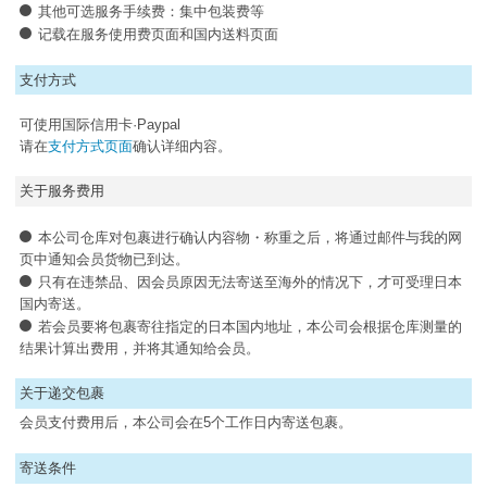
其他可选服务手续费：集中包装费等
记载在服务使用费页面和国内送料页面
支付方式
可使用国际信用卡·Paypal
请在
支付方式页面
确认详细内容。
关于服务费用
本公司仓库对包裹进行确认内容物・称重之后，将通过邮件与我的网
页中通知会员货物已到达。
只有在违禁品、因会员原因无法寄送至海外的情况下，才可受理日本
国内寄送。
若会员要将包裹寄往指定的日本国内地址，本公司会根据仓库测量的
结果计算出费用，并将其通知给会员。
关于递交包裹
会员支付费用后，本公司会在5个工作日内寄送包裹。
寄送条件