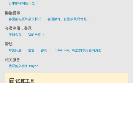
日本购物网站一览
购物提示
各国的电压和插头样式
各国服饰、鞋型的尺码对照
会员注册，登录
注册会员
我的网页
帮助
常见问题
通告
咨询
「Rakuten」标志的专用咨询页面
相关服务
代理购入服务 Buyee
试算工具
提供EMS/AIR/SAL/船运配送服务
各国配送资讯一目了然！
简单查询服务费用