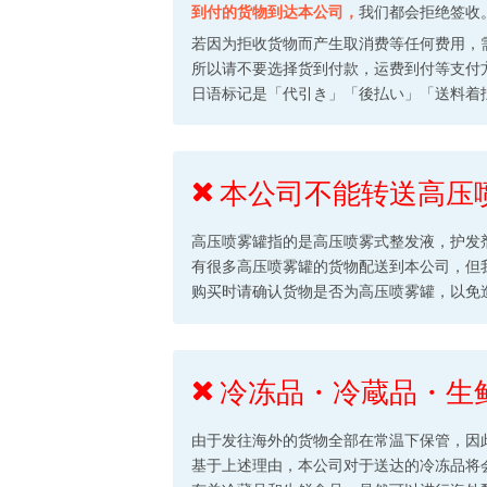
到付的货物到达本公司，
我们都会拒绝签收
若因为拒收货物而产生取消费等任何费用，
所以请不要选择货到付款，运费到付等支付
日语标记是「代引き」「後払い」「送料着
本公司不能转送高压
高压喷雾罐指的是高压喷雾式整发液，护发
有很多高压喷雾罐的货物配送到本公司，但
购买时请确认货物是否为高压喷雾罐，以免
冷冻品・冷蔵品・生
由于发往海外的货物全部在常温下保管，因
基于上述理由，本公司对于送达的冷冻品将