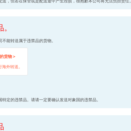
配送，但若在保管或是配送途中产生毁损，很抱歉本公司将无法负担责任
品。
司不能转送属于违禁品的货物。
的货物＞
行海外转送。
国特定的违禁品。请请一定要确认发送对象国的违禁品。
品