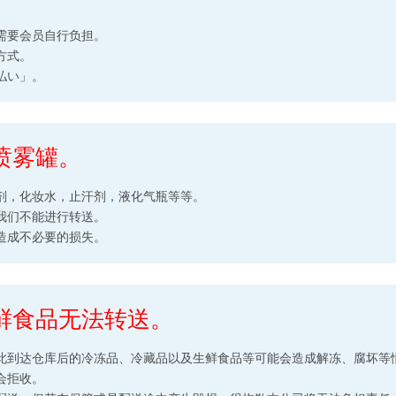
。
需要会员自行负担。
方式。
払い」。
喷雾罐。
剂，化妆水，止汗剂，液化气瓶等等。
我们不能进行转送。
造成不必要的损失。
鲜食品无法转送。
此到达仓库后的冷冻品、冷藏品以及生鲜食品等可能会造成解冻、腐坏等
会拒收。