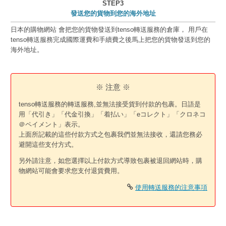
STEP3
發送您的貨物到您的海外地址
日本的購物網站 會把您的貨物發送到tenso轉送服務的倉庫， 用戶在
tenso轉送服務完成國際運費和手續費之後馬上把您的貨物發送到您的
海外地址。
※ 注意 ※
tenso轉送服務的轉送服務,並無法接受貨到付款的包裹。日語是
用「代引き」「代金引換」「着払い」「eコレクト」「クロネコ
＠ペイメント」表示。
上面所記載的這些付款方式之包裹我們並無法接收，還請您務必
避開這些支付方式。
另外請注意，如您選擇以上付款方式導致包裹被退回網站時，購
物網站可能會要求您支付退貨費用。
使用轉送服務的注意事項