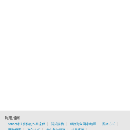
利用指南
tenso轉送服務的作業流程
關於購物
服務對象國家/地區
配送方式
關於費用
支付方式
集中包裝服務
注意事項