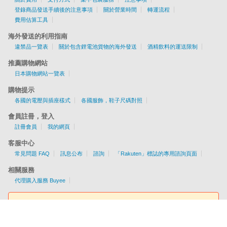
登錄商品發送手續後的注意事項
關於營業時間
轉運流程
費用估算工具
海外發送的利用指南
違禁品一覽表
關於包含鋰電池貨物的海外發送
酒精飲料的運送限制
推薦購物網站
日本購物網站一覽表
購物提示
各國的電壓與插座樣式
各國服飾，鞋子尺碼對照
會員註冊，登入
註冊會員
我的網頁
客服中心
常見問題 FAQ
訊息公布
諮詢
「Rakuten」標誌的專用諮詢頁面
相關服務
代理購入服務 Buyee
費用估算工具
提供EMS/AIR/SAL/船運配送服務