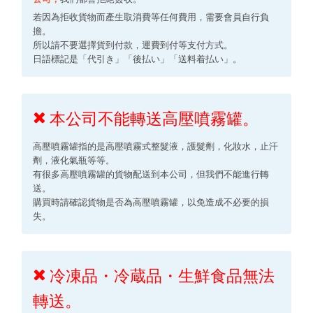
若因為拒收貨物而產生取消費等任何費用，需要會員自行負
擔。
所以請不要選擇貨到付款，運費到付等支付方式。
日語標記是「代引き」「後払い」「送料着払い」。
本公司不能轉送高壓噴霧罐。
高壓噴霧罐指的是高壓噴霧式整髮液，護髮劑，化妝水，止汗
劑，液化氣瓶等等。
有很多高壓噴霧罐的貨物配送到本公司，但我們不能進行轉
送。
購買時請確認貨物是否為高壓噴霧罐，以免造成不必要的損
失。
冷凍品・冷蔵品・生鮮食品無法
轉送。