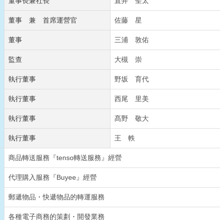
董事長兼社長
直井 聖太
董事 兼 首席運營官
佐藤 星
董事
三浦 敦佑
監查
大槻 崇
執行董事
野坂 育代
執行董事
西尾 里美
執行董事
髙野 敬大
執行董事
王 軼
商品轉送服務『tenso轉送服務』經營
代理購入服務『Buyee』經營
郵遞物品・快遞物品的轉運服務
各種電子商務的策劃・開發業務