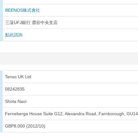
BEENOS株式會社
三蔆UFJ銀行 澀谷中央支店
點此諮詢
Tenso UK Ltd
08242835
Shota Naoi
Ferneberga House Suite G12, Alexandra Road, Farnborough, GU1
GBP8,000 (2012/10)