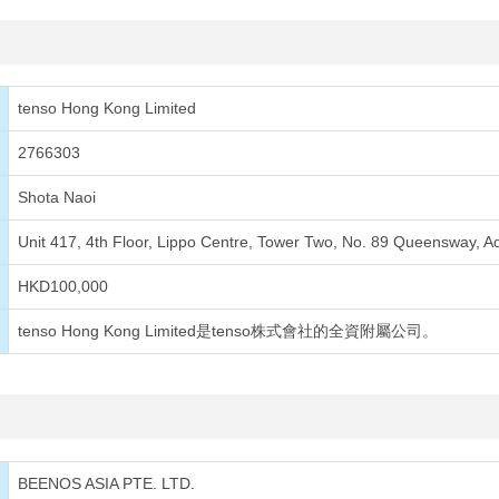
tenso Hong Kong Limited
2766303
Shota Naoi
Unit 417, 4th Floor, Lippo Centre, Tower Two, No. 89 Queensway, A
HKD100,000
tenso Hong Kong Limited是tenso株式會社的全資附屬公司。
BEENOS ASIA PTE. LTD.