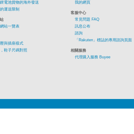
鋰電池貨物的海外發送
我的網頁
的運送限制
客服中心
常見問題 FAQ
站
網站一覽表
訊息公布
諮詢
「Rakuten」標誌的專用諮詢頁面
壓與插座樣式
，鞋子尺碼對照
相關服務
代理購入服務 Buyee
公司概要
服務條款