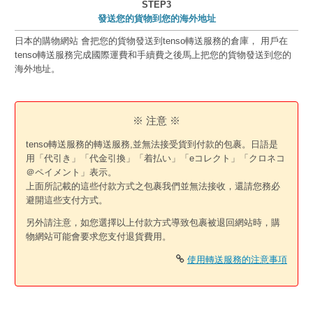
STEP3
發送您的貨物到您的海外地址
日本的購物網站 會把您的貨物發送到tenso轉送服務的倉庫， 用戶在
tenso轉送服務完成國際運費和手續費之後馬上把您的貨物發送到您的
海外地址。
※ 注意 ※
tenso轉送服務的轉送服務,並無法接受貨到付款的包裹。日語是
用「代引き」「代金引換」「着払い」「eコレクト」「クロネコ
＠ペイメント」表示。
上面所記載的這些付款方式之包裹我們並無法接收，還請您務必
避開這些支付方式。
另外請注意，如您選擇以上付款方式導致包裹被退回網站時，購
物網站可能會要求您支付退貨費用。
使用轉送服務的注意事項