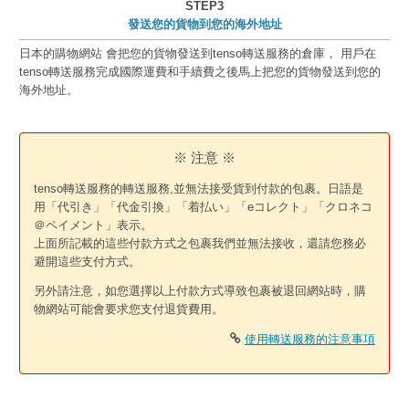
STEP3
發送您的貨物到您的海外地址
日本的購物網站 會把您的貨物發送到tenso轉送服務的倉庫， 用戶在
tenso轉送服務完成國際運費和手續費之後馬上把您的貨物發送到您的
海外地址。
※ 注意 ※
tenso轉送服務的轉送服務,並無法接受貨到付款的包裹。日語是
用「代引き」「代金引換」「着払い」「eコレクト」「クロネコ
＠ペイメント」表示。
上面所記載的這些付款方式之包裹我們並無法接收，還請您務必
避開這些支付方式。
另外請注意，如您選擇以上付款方式導致包裹被退回網站時，購
物網站可能會要求您支付退貨費用。
使用轉送服務的注意事項