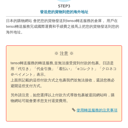
STEP3
發送您的貨物到您的海外地址
日本的購物網站 會把您的貨物發送到tenso轉送服務的倉庫， 用戶在
tenso轉送服務完成國際運費和手續費之後馬上把您的貨物發送到您的
海外地址。
※ 注意 ※
tenso轉送服務的轉送服務,並無法接受貨到付款的包裹。日語是
用「代引き」「代金引換」「着払い」「eコレクト」「クロネコ
＠ペイメント」表示。
上面所記載的這些付款方式之包裹我們並無法接收，還請您務必
避開這些支付方式。
另外請注意，如您選擇以上付款方式導致包裹被退回網站時，購
物網站可能會要求您支付退貨費用。
使用轉送服務的注意事項