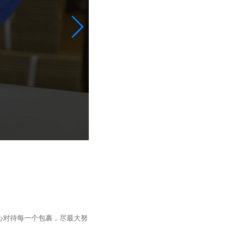
诶！难道是杯子太大了吗？最喜欢
好有tenso，赶紧买来好想和朋友们
心对待每一个包裹，尽最大努