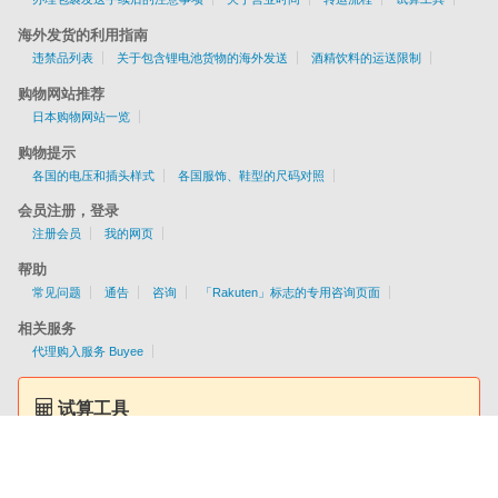
海外发货的利用指南
违禁品列表
关于包含锂电池货物的海外发送
酒精饮料的运送限制
购物网站推荐
日本购物网站一览
购物提示
各国的电压和插头样式
各国服饰、鞋型的尺码对照
会员注册，登录
注册会员
我的网页
帮助
常见问题
通告
咨询
「Rakuten」标志的专用咨询页面
相关服务
代理购入服务 Buyee
试算工具
提供EMS/AIR/SAL/船运配送服务
各国配送资讯一目了然！
简单查询服务费用