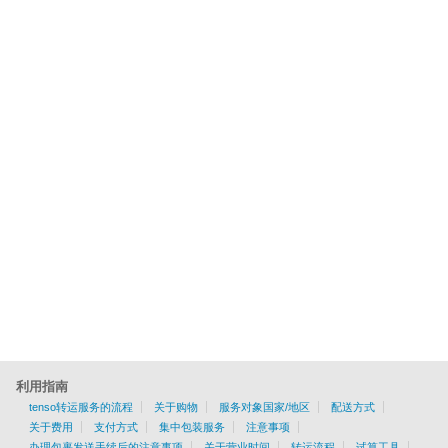
利用指南
tenso转运服务的流程
关于购物
服务对象国家/地区
配送方式
关于费用
支付方式
集中包装服务
注意事项
办理包裹发送手续后的注意事项
关于营业时间
转运流程
试算工具