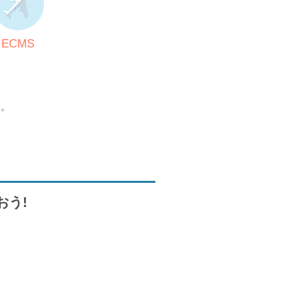
ECMS
す。
おう!