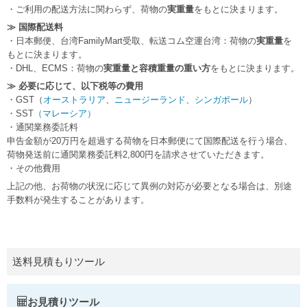
・ご利用の配送方法に関わらず、荷物の
実重量
をもとに決まります。
≫ 国際配送料
・日本郵便、台湾FamilyMart受取、転送コム空運台湾：荷物の
実重量
を
もとに決まります。
・DHL、ECMS：荷物の
実重量と容積重量の重い方
をもとに決まります。
≫ 必要に応じて、以下税等の費用
・GST（
オーストラリア
、
ニュージーランド
、
シンガポール
）
・SST
（マレーシア）
・通関業務委託料
申告金額が20万円を超過する荷物を日本郵便にて国際配送を行う場合、
荷物発送前に通関業務委託料2,800円を請求させていただきます。
・その他費用
上記の他、お荷物の状況に応じて異例の対応が必要となる場合は、別途
手数料が発生することがあります。
送料見積もりツール
お見積りツール