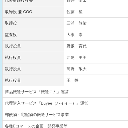
代表取締役社長
直井 聖太
取締役 兼 COO
佐藤 星
取締役
三浦 敦佑
監査役
大槻 崇
執行役員
野坂 育代
執行役員
西尾 里美
執行役員
髙野 敬大
執行役員
王 軼
商品転送サービス『転送コム』運営
代理購入サービス『Buyee（バイイー）』運営
郵便物・宅配物の転送サービス事業
各種Eコマースの企画・開発事業等