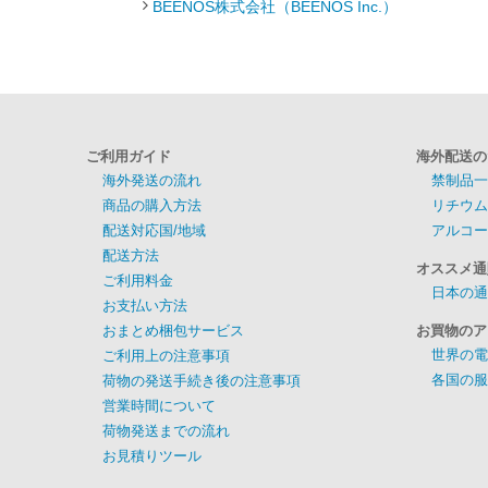
BEENOS株式会社（BEENOS Inc.）
ご利用ガイド
海外配送の
海外発送の流れ
禁制品一
商品の購入方法
リチウム
配送対応国/地域
アルコー
配送方法
オススメ通
ご利用料金
日本の通
お支払い方法
おまとめ梱包サービス
お買物のア
世界の電
ご利用上の注意事項
各国の服
荷物の発送手続き後の注意事項
営業時間について
荷物発送までの流れ
お見積りツール