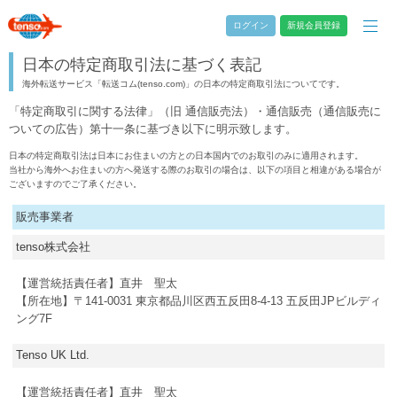
ログイン
新規会員登録
日本の特定商取引法に基づく表記
海外転送サービス「転送コム(tenso.com)」の日本の特定商取引法についてです。
「特定商取引に関する法律」（旧 通信販売法）・通信販売（通信販売に
ついての広告）第十一条に基づき以下に明示致します。
日本の特定商取引法は日本にお住まいの方との日本国内でのお取引のみに適用されます。
当社から海外へお住まいの方へ発送する際のお取引の場合は、以下の項目と相違がある場合が
ございますのでご了承ください。
販売事業者
tenso株式会社
【運営統括責任者】直井 聖太
【所在地】〒141-0031 東京都品川区西五反田8-4-13 五反田JPビルディ
ング7F
Tenso UK Ltd.
【運営統括責任者】直井 聖太