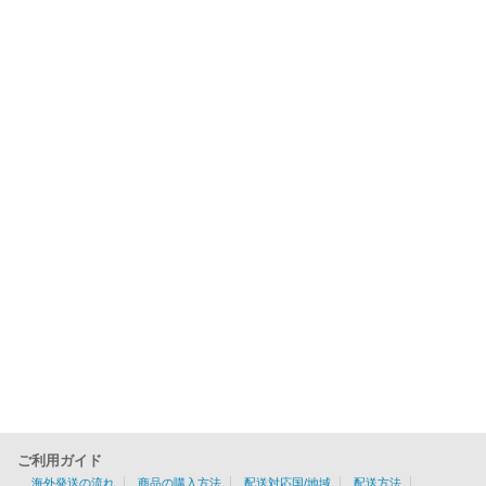
ご利用ガイド
海外発送の流れ
商品の購入方法
配送対応国/地域
配送方法