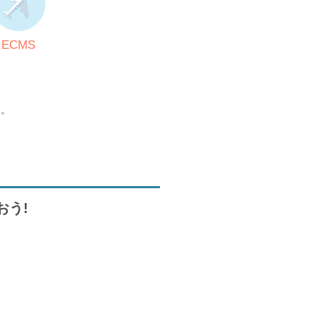
ECMS
す。
おう!