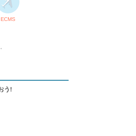
ECMS
す。
おう!