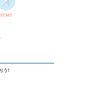
ECMS
す。
おう!