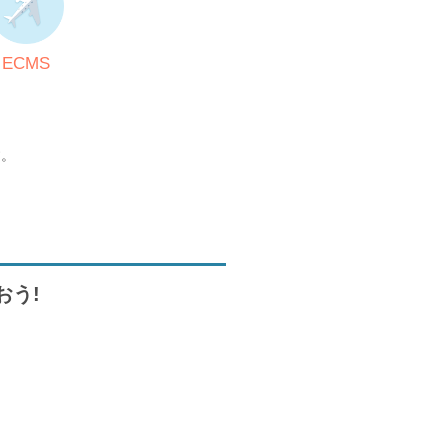
ECMS
す。
おう!