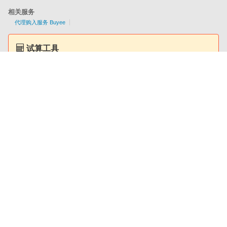
相关服务
代理购入服务 Buyee
试算工具
提供EMS/AIR/SAL/船运配送服务
各国配送资讯一目了然！
简单查询服务费用
公司概要
利用规章
隐私政策
特定商取引法标记
企业咨询
网页地图
Copyright © tenso.com All Rights Reserved.