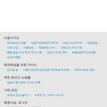
이용가이드
해외배송의 흐름
상품구입방법에 대하여
배송가능국/지역
배송방법
이용 요금
지불방법
묶음배송 서비
이용상의 주의사항
물품 발송 수속 후의 주의 사항
영업 시간에 대해
화물발송까지의흐름
요금조회툴
해외배송을 위한 가이드
금지품 일
리튬이온전지내장상품 국제배송에 대해
주류의 배송 제한
추천 온라인 쇼핑몰
일본의 통신판매 사이트 목록
구매 조언
세계의 전압,플러그
세계의 옷, 구두의 사이즈
회원가입, 로그인