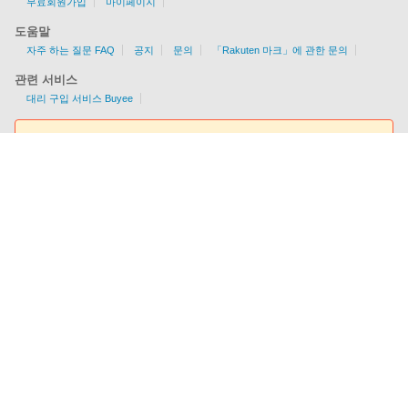
무료회원가입
마이페이지
도움말
자주 하는 질문 FAQ
공지
문의
「Rakuten 마크」에 관한 문의
관련 서비스
대리 구입 서비스 Buyee
요금조회툴
EMS/AIR/SAL/선편을 지원
각국의 배송 가능 여부/조건을 한눈에 알 수 있다!
이용요금을 간편하게 체크