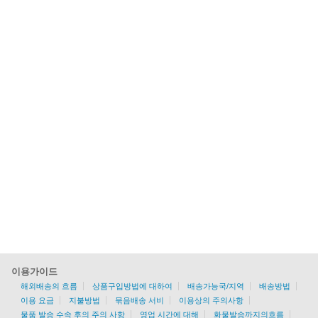
이용가이드
해외배송의 흐름
상품구입방법에 대하여
배송가능국/지역
배송방법
이용 요금
지불방법
묶음배송 서비
이용상의 주의사항
물품 발송 수속 후의 주의 사항
영업 시간에 대해
화물발송까지의흐름