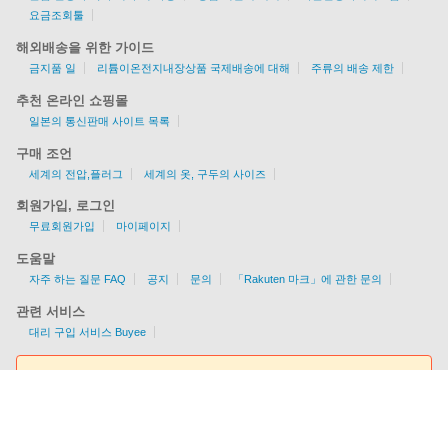
요금조회툴
해외배송을 위한 가이드
금지품 일
리튬이온전지내장상품 국제배송에 대해
주류의 배송 제한
추천 온라인 쇼핑몰
일본의 통신판매 사이트 목록
구매 조언
세계의 전압,플러그
세계의 옷, 구두의 사이즈
회원가입, 로그인
무료회원가입
마이페이지
도움말
자주 하는 질문 FAQ
공지
문의
「Rakuten 마크」에 관한 문의
관련 서비스
대리 구입 서비스 Buyee
요금조회툴
EMS/AIR/SAL/선편을 지원
각국의 배송 가능 여부/조건을 한눈에 알 수 있다!