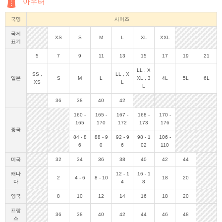
아우터
국명
사이즈
국제
XS
S
M
L
XL
XXL
표기
5
7
9
11
13
15
17
19
21
LL
,
X
SS
,
LL
,
X
일본
S
M
L
XL
,
3
4L
5L
6L
XS
L
L
36
38
40
42
160
-
165
-
167
-
168
-
170
-
165
170
172
173
176
중국
84
-
8
88
-
9
92
-
9
98
-
1
106
-
6
0
6
02
110
미국
32
34
36
38
40
42
44
캐나
12
-
1
16
-
1
2
4
-
6
8
-
10
18
20
다
4
8
영국
8
10
12
14
16
18
20
프랑
36
38
40
42
44
46
48
스