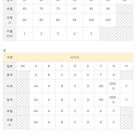
유럽
65
70
75
80
85
90
프랑
80
85
90
95
100
105
스
이탈
1
2
3
4
5
리아
컵
국명
사이즈
일본
AA
A
B
C
D
E
F
G
H
중국
A
B
C
D
E
F
G
DDD
,
미국
AA
A
B
C
D
DD
F
E
DDD
,
영국
AA
A
B
C
D
DD
F
E
유럽
AA
A
B
C
D
E
F
프랑
AA
A
B
C
D
E
F
스