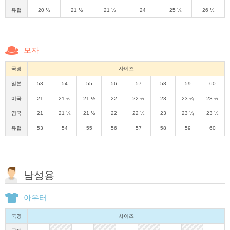
유럽
20 ¼
21 ½
21 ½
24
25 ¼
26 ½
모자
국명
사이즈
일본
53
54
55
56
57
58
59
60
미국
21
21 ¼
21 ½
22
22 ½
23
23 ¼
23 ½
영국
21
21 ¼
21 ½
22
22 ½
23
23 ¼
23 ½
유럽
53
54
55
56
57
58
59
60
남성용
아우터
국명
사이즈