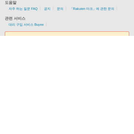
도움말
자주 하는 질문 FAQ
공지
문의
「Rakuten 마크」에 관한 문의
관련 서비스
대리 구입 서비스 Buyee
요금조회툴
EMS/AIR/SAL/선편을 지원
각국의 배송 가능 여부/조건을 한눈에 알 수 있다!
이용요금을 간편하게 체크
회사개요
이용규약
개인정보 보호방침
상거래법에 근거한 표기
사이트맵