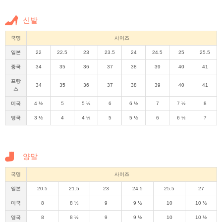
신발
국명
사이즈
일본
22
22.5
23
23.5
24
24.5
25
25.5
중국
34
35
36
37
38
39
40
41
프랑
34
35
36
37
38
39
40
41
스
미국
4 ½
5
5 ½
6
6 ½
7
7 ½
8
영국
3 ½
4
4 ½
5
5 ½
6
6 ½
7
양말
국명
사이즈
일본
20.5
21.5
23
24.5
25.5
27
미국
8
8 ½
9
9 ½
10
10 ½
영국
8
8 ½
9
9 ½
10
10 ½