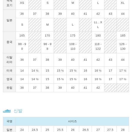
국제
XS
S
M
L
XL
표기
36
37
38
39
40
41
42
43
44
일본
LL
,
X
S
M
L
L
165
170
175
180
185
중국
88
-
9
96
-
9
108
-
118
-
126
-
0
8
110
122
130
이탈
36
37
38
39
40
41
42
43
44
리아
미국
14
14 ½
15
15 ½
15 ½
16
16 ½
17
17 ½
영국
14
14 ½
15
15 ½
15 ½
16
16 ½
17
17 ½
유럽
36
37
38
39
40
41
42
신발
국명
사이즈
일본
24
24.5
25
25.5
26
26.5
27
27.5
28