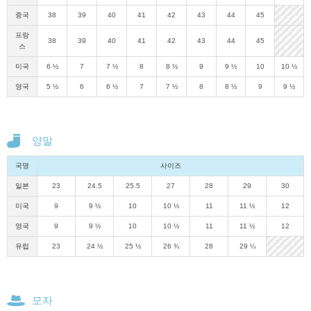
중국
38
39
40
41
42
43
44
45
프랑
38
39
40
41
42
43
44
45
스
미국
6 ½
7
7 ½
8
8 ½
9
9 ½
10
10 ½
영국
5 ½
6
6 ½
7
7 ½
8
8 ½
9
9 ½
양말
국명
사이즈
일본
23
24.5
25.5
27
28
29
30
미국
9
9 ½
10
10 ½
11
11 ½
12
영국
9
9 ½
10
10 ½
11
11 ½
12
유럽
23
24 ½
25 ½
26 ¾
28
29 ¼
모자