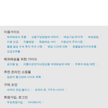
이용가이드
해외배송의 흐름
상품구입방법에 대하여
배송가능국/지역
배송방법
이용 요금
지불방법
묶음배송 서비
이용상의 주의사항
물품 발송 수속 후의 주의 사항
영업 시간에 대해
화물발송까지의흐름
요금조회툴
해외배송을 위한 가이드
금지품 일
리튬이온전지내장상품 국제배송에 대해
주류의 배송 제한
추천 온라인 쇼핑몰
일본의 통신판매 사이트 목록
구매 조언
세계의 전압,플러그
세계의 옷, 구두의 사이즈
회원가입, 로그인
무료회원가입
마이페이지