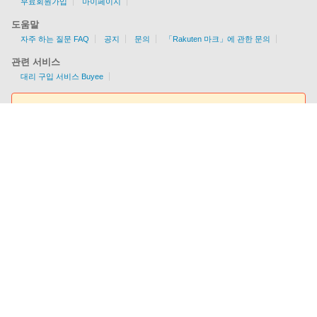
무료회원가입
마이페이지
도움말
자주 하는 질문 FAQ
공지
문의
「Rakuten 마크」에 관한 문의
관련 서비스
대리 구입 서비스 Buyee
요금조회툴
EMS/AIR/SAL/선편을 지원
각국의 배송 가능 여부/조건을 한눈에 알 수 있다!
이용요금을 간편하게 체크