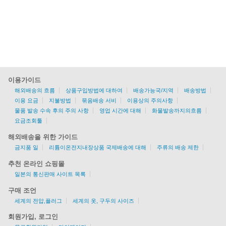
이용가이드
해외배송의 흐름
상품구입방법에 대하여
배송가능국/지역
배송방법
이용 요금
지불방법
묶음배송 서비
이용상의 주의사항
물품 발송 수속 후의 주의 사항
영업 시간에 대해
화물발송까지의흐름
요금조회툴
해외배송을 위한 가이드
금지품 일
리튬이온전지내장상품 국제배송에 대해
주류의 배송 제한
추천 온라인 쇼핑몰
일본의 통신판매 사이트 목록
구매 조언
세계의 전압,플러그
세계의 옷, 구두의 사이즈
회원가입, 로그인