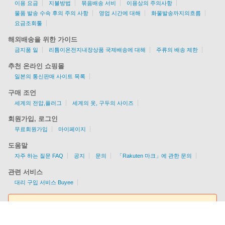
이용 요금
지불방법
묶음배송 서비
이용상의 주의사항
물품 발송 수속 후의 주의 사항
영업 시간에 대해
화물발송까지의흐름
요금조회툴
해외배송을 위한 가이드
금지품 일
리튬이온전지내장상품 국제배송에 대해
주류의 배송 제한
추천 온라인 쇼핑몰
일본의 통신판매 사이트 목록
구매 조언
세계의 전압,플러그
세계의 옷, 구두의 사이즈
회원가입, 로그인
무료회원가입
마이페이지
도움말
자주 하는 질문 FAQ
공지
문의
「Rakuten 마크」에 관한 문의
관련 서비스
대리 구입 서비스 Buyee
요금조회툴
EMS/AIR/SAL/선편을 지원