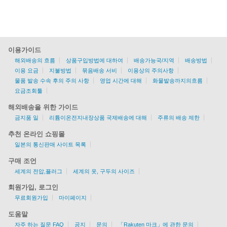
이용가이드
해외배송의 흐름
상품구입방법에 대하여
배송가능국/지역
배송방법
이용 요금
지불방법
묶음배송 서비
이용상의 주의사항
물품 발송 수속 후의 주의 사항
영업 시간에 대해
화물발송까지의흐름
요금조회툴
해외배송을 위한 가이드
금지품 일
리튬이온전지내장상품 국제배송에 대해
주류의 배송 제한
추천 온라인 쇼핑몰
일본의 통신판매 사이트 목록
구매 조언
세계의 전압,플러그
세계의 옷, 구두의 사이즈
회원가입, 로그인
무료회원가입
마이페이지
도움말
자주 하는 질문 FAQ
공지
문의
「Rakuten 마크」에 관한 문의