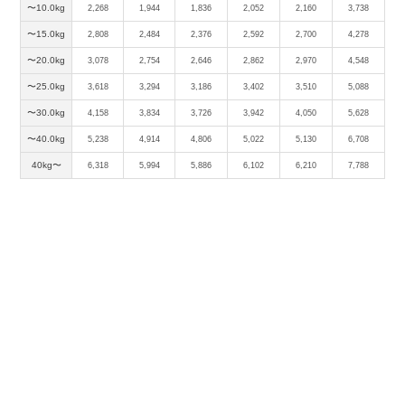
〜10.0kg
2,268
1,944
1,836
2,052
2,160
3,738
〜15.0kg
2,808
2,484
2,376
2,592
2,700
4,278
〜20.0kg
3,078
2,754
2,646
2,862
2,970
4,548
〜25.0kg
3,618
3,294
3,186
3,402
3,510
5,088
〜30.0kg
4,158
3,834
3,726
3,942
4,050
5,628
〜40.0kg
5,238
4,914
4,806
5,022
5,130
6,708
40kg〜
6,318
5,994
5,886
6,102
6,210
7,788