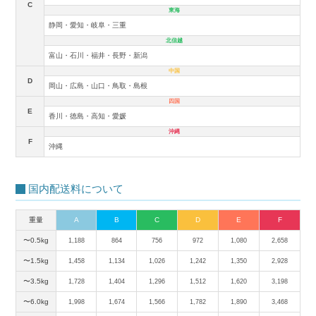
C
東海
静岡・愛知・岐阜・三重
北信越
富山・石川・福井・長野・新潟
中国
D
岡山・広島・山口・鳥取・島根
四国
E
香川・徳島・高知・愛媛
沖縄
F
沖縄
国内配送料について
重量
A
B
C
D
E
F
〜0.5kg
1,188
864
756
972
1,080
2,658
〜1.5kg
1,458
1,134
1,026
1,242
1,350
2,928
〜3.5kg
1,728
1,404
1,296
1,512
1,620
3,198
〜6.0kg
1,998
1,674
1,566
1,782
1,890
3,468