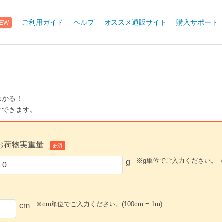
ご利用ガイド
ヘルプ
オススメ通販サイト
購入サポート
EW
わかる！
クできます。
お荷物実重量
必須
※g単位でご入力ください。（1,0
g
※cm単位でご入力ください。(100cm = 1m)
cm