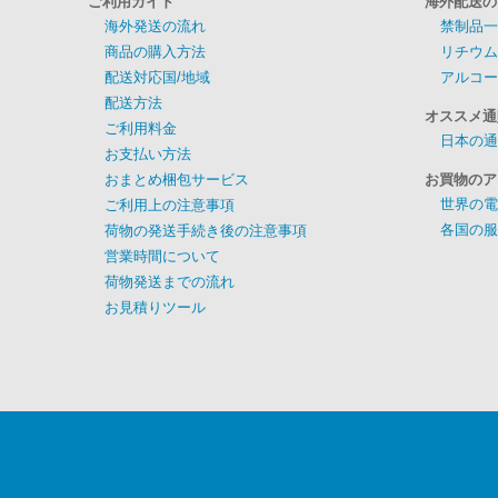
ご利用ガイド
海外配送の
海外発送の流れ
禁制品一
商品の購入方法
リチウム
配送対応国/地域
アルコー
配送方法
オススメ通
ご利用料金
日本の通
お支払い方法
おまとめ梱包サービス
お買物のア
世界の電
ご利用上の注意事項
各国の服
荷物の発送手続き後の注意事項
営業時間について
荷物発送までの流れ
お見積りツール