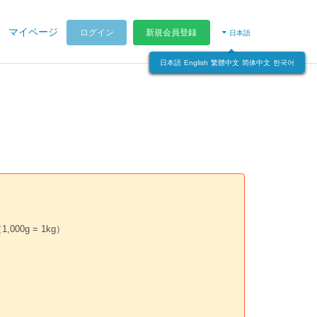
マイページ
ログイン
新規会員登録
日本語
日本語
English
繁體中文
简体中文
한국어
00g = 1kg）