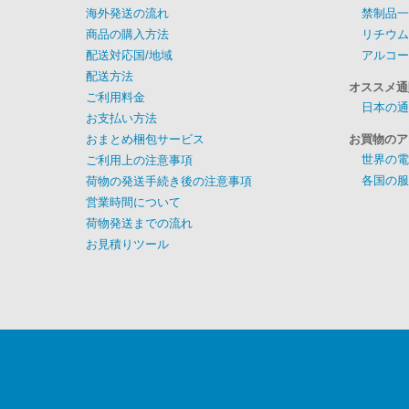
海外発送の流れ
禁制品一
商品の購入方法
リチウム
配送対応国/地域
アルコー
配送方法
オススメ通
ご利用料金
日本の通
お支払い方法
おまとめ梱包サービス
お買物のア
世界の電
ご利用上の注意事項
各国の服
荷物の発送手続き後の注意事項
営業時間について
荷物発送までの流れ
お見積りツール