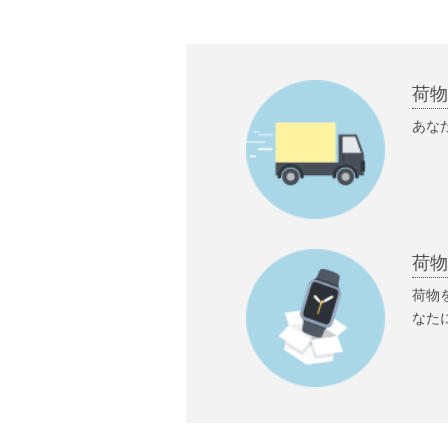
荷
あな
荷
荷物
なた