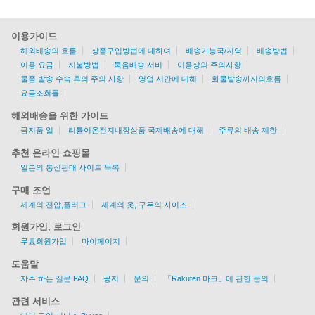
이용가이드
해외배송의 흐름
상품구입방법에 대하여
배송가능국/지역
배송방법
이용 요금
지불방법
묶음배송 서비
이용상의 주의사항
물품 발송 수속 후의 주의 사항
영업 시간에 대해
화물발송까지의흐름
요금조회툴
해외배송을 위한 가이드
금지품 일
리튬이온전지내장상품 국제배송에 대해
주류의 배송 제한
추천 온라인 쇼핑몰
일본의 통신판매 사이트 목록
구매 조언
세계의 전압,플러그
세계의 옷, 구두의 사이즈
회원가입, 로그인
무료회원가입
마이페이지
도움말
자주 하는 질문 FAQ
공지
문의
「Rakuten 마크」에 관한 문의
관련 서비스