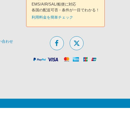
EMS/AIR/SAL/船便に対応
各国の配送可否・条件が一目でわかる！
利用料金を簡単チェック
問い合わせ
特商法に基づく表記
法人のお問い合わせ
サイトマップ
nso.com
海外発送/国際配送サービス 転送コム
All Rights Reserved.