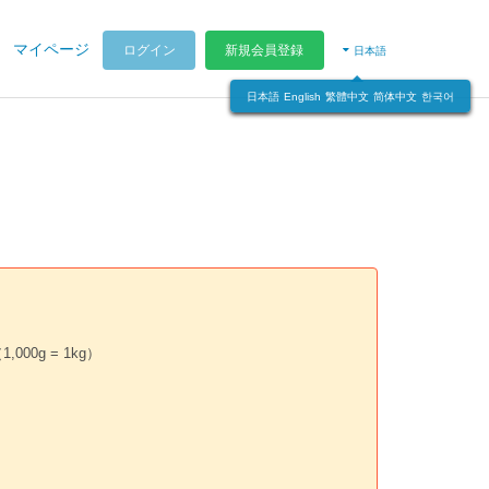
マイページ
ログイン
新規会員登録
日本語
日本語
English
繁體中文
简体中文
한국어
00g = 1kg）