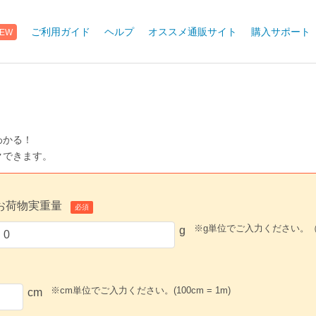
ご利用ガイド
ヘルプ
オススメ通販サイト
購入サポート
EW
わかる！
クできます。
お荷物実重量
必須
※g単位でご入力ください。（1,0
g
※cm単位でご入力ください。(100cm = 1m)
cm