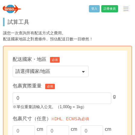
登入
註冊會員
試算工具
讓您一次查詢所有配送方式之費用。
配送國家地區之對應條件、預估配送日數一目瞭然！
配送國家・地區
必填
包裹實際重量
必填
g
※單位重量請輸入公克。（1,000g = 1kg）
包裹尺寸（任意）
※DHL、ECMS為必填
cm
cm
cm