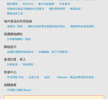
關於費用
支付方式
集中包裝服務
注意事項
登錄商品發送手續後的注意事項
關於營業時間
轉運流程
費用估算工具
海外發送的利用指南
違禁品一覽表
關於包含鋰電池貨物的海外發送
酒精飲料的運送限制
推薦購物網站
日本購物網站一覽表
購物提示
各國的電壓與插座樣式
各國服飾，鞋子尺碼對照
會員註冊，登入
註冊會員
我的網頁
客服中心
常見問題 FAQ
訊息公布
諮詢
「Rakuten」標誌的專用諮詢頁面
相關服務
代理購入服務 Buyee
費用估算工具
提供EMS/AIR/SAL/船運配送服務