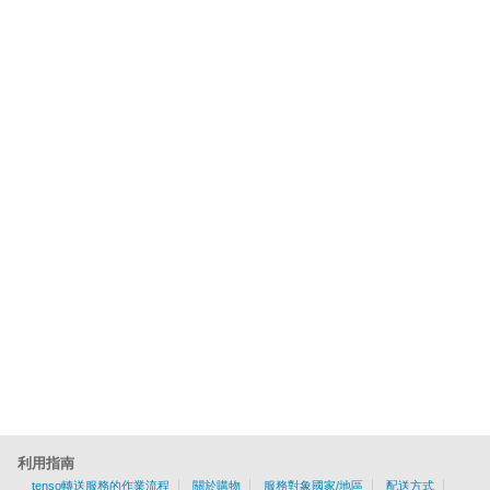
利用指南
tenso轉送服務的作業流程
關於購物
服務對象國家/地區
配送方式