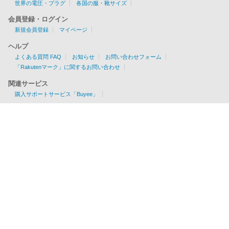
世界の電圧・プラグ
各国の服・靴サイズ
会員登録・ログイン
新規会員登録
マイページ
ヘルプ
よくある質問 FAQ
お知らせ
お問い合わせフォーム
「Rakutenマーク」に関するお問い合わせ
関連サービス
購入サポートサービス「Buyee」
お見積りツール
EMS/AIR/SAL/船便に対応
各国の配送可否・条件が一目でわかる！
利用料金を簡単チェック