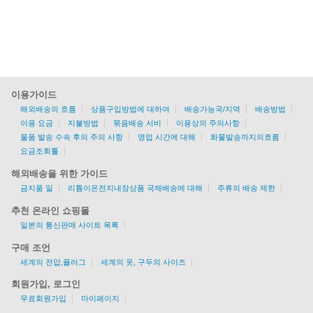
이용가이드
해외배송의 흐름
상품구입방법에 대하여
배송가능국/지역
배송방법
이용 요금
지불방법
묶음배송 서비
이용상의 주의사항
물품 발송 수속 후의 주의 사항
영업 시간에 대해
화물발송까지의흐름
요금조회툴
해외배송을 위한 가이드
금지품 일
리튬이온전지내장상품 국제배송에 대해
주류의 배송 제한
추천 온라인 쇼핑몰
일본의 통신판매 사이트 목록
구매 조언
세계의 전압,플러그
세계의 옷, 구두의 사이즈
회원가입, 로그인
무료회원가입
마이페이지