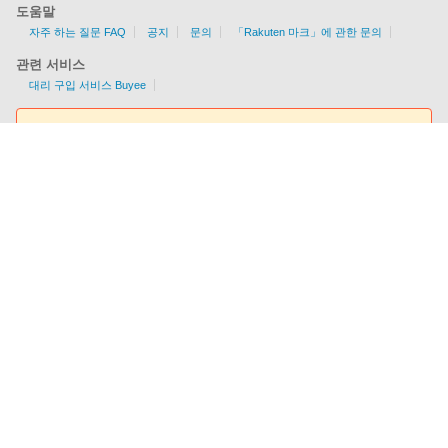
도움말
자주 하는 질문 FAQ
공지
문의
「Rakuten 마크」에 관한 문의
관련 서비스
대리 구입 서비스 Buyee
요금조회툴
EMS/AIR/SAL/선편을 지원
각국의 배송 가능 여부/조건을 한눈에 알 수 있다!
이용요금을 간편하게 체크
회사개요
이용규약
개인정보 보호방침
상거래법에 근거한 표기
사이트맵