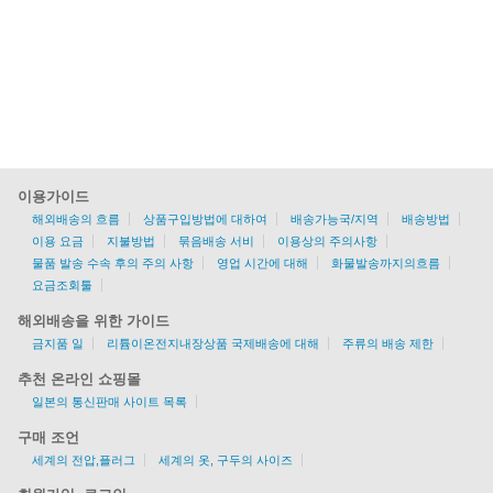
이용가이드
해외배송의 흐름
상품구입방법에 대하여
배송가능국/지역
배송방법
이용 요금
지불방법
묶음배송 서비
이용상의 주의사항
물품 발송 수속 후의 주의 사항
영업 시간에 대해
화물발송까지의흐름
요금조회툴
해외배송을 위한 가이드
금지품 일
리튬이온전지내장상품 국제배송에 대해
주류의 배송 제한
추천 온라인 쇼핑몰
일본의 통신판매 사이트 목록
구매 조언
세계의 전압,플러그
세계의 옷, 구두의 사이즈