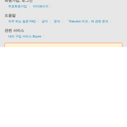
회원가입, 로그인
무료회원가입
마이페이지
도움말
자주 하는 질문 FAQ
공지
문의
「Rakuten 마크」에 관한 문의
관련 서비스
대리 구입 서비스 Buyee
요금조회툴
EMS/AIR/SAL/선편을 지원
각국의 배송 가능 여부/조건을 한눈에 알 수 있다!
이용요금을 간편하게 체크