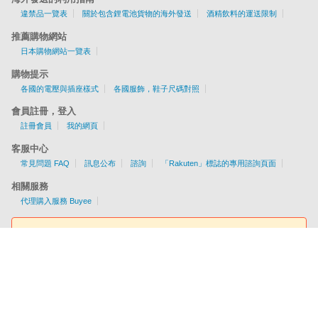
違禁品一覽表
關於包含鋰電池貨物的海外發送
酒精飲料的運送限制
推薦購物網站
日本購物網站一覽表
購物提示
各國的電壓與插座樣式
各國服飾，鞋子尺碼對照
會員註冊，登入
註冊會員
我的網頁
客服中心
常見問題 FAQ
訊息公布
諮詢
「Rakuten」標誌的專用諮詢頁面
相關服務
代理購入服務 Buyee
費用估算工具
提供EMS/AIR/SAL/船運配送服務
各國配送資訊一目了然！
簡單查詢服務費用