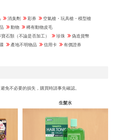
品
消臭劑
彩券
空氣槍・玩具槍・模型槍
品
動物
稀有動物皮毛
等寶石類（不論是否加工）
珍珠
偽造貨幣
碟
產地不明物品
信用卡
有價證券
了避免不必要的損失，購買時請事先確認。
生髮水