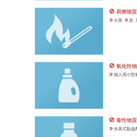
易燃物
火柴
炭
氧化性物
個人用小型
毒性物
水蒸式殺蟲