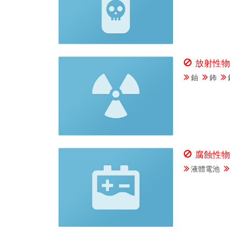
放射性物
鈾
鈽
腐蝕性物
液體電池