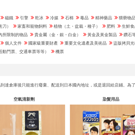
品
磁鐵
引擎
乾冰
冷媒
石棉
毒品
精神藥品
猥褻物
術刀）
家畜和寵物飼料
植物（土・盆栽・種子）
肥料
生鮮食
內所限制的物品
貴金屬（金・銀・白金）
黃金及黃金製品
鑽石
個人文件
國家級重要財產
重要文化遺產及美術品
盜版拷貝光
活動門票、交通車票等等）
機票
品到達倉庫後只能進行廢棄、配送到日本國內地址，或是退回給店鋪。為
空氣清新劑
染髮用品