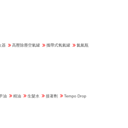
火器
高壓除塵空氣罐
攜帶式氧氣罐
氦氣瓶
甲油
精油
生髮水
接著劑
Tempo Drop