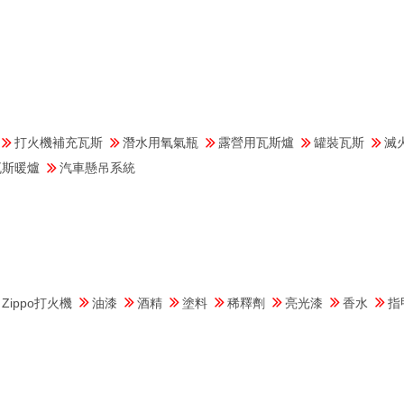
體
打火機補充瓦斯
潛水用氧氣瓶
露營用瓦斯爐
罐裝瓦斯
滅
瓦斯暖爐
汽車懸吊系統
體
Zippo打火機
油漆
酒精
塗料
稀釋劑
亮光漆
香水
指