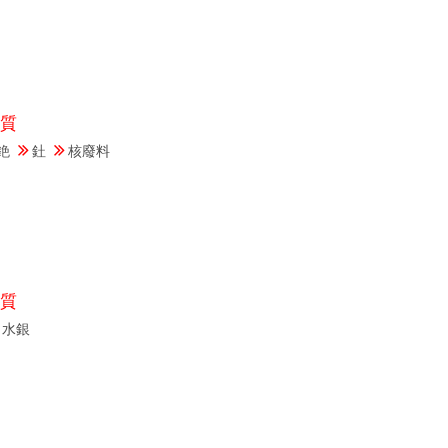
質
銫
釷
核廢料
質
水銀