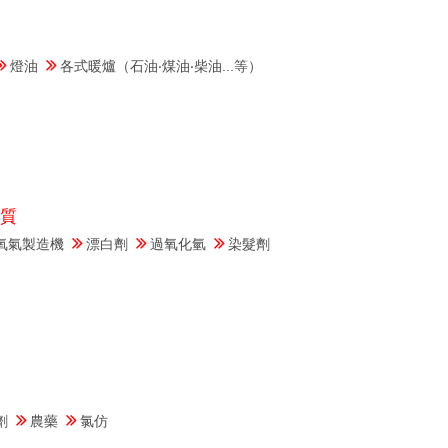
質
燈油
各式暖爐（石油‧煤油‧柴油...等）
質
氧氣製造機
漂白劑
過氧化氫
染髮劑
質
劑
農藥
氯仿