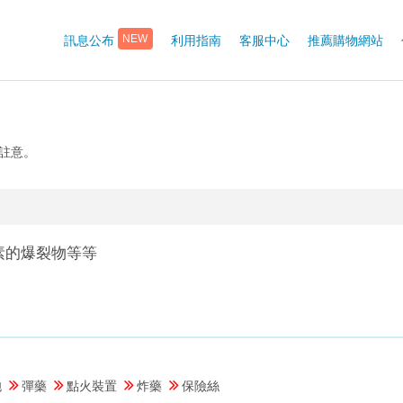
訊息公布
利用指南
客服中心
推薦購物網站
NEW
客註意。
素的爆裂物等等
炮
彈藥
點火裝置
炸藥
保險絲