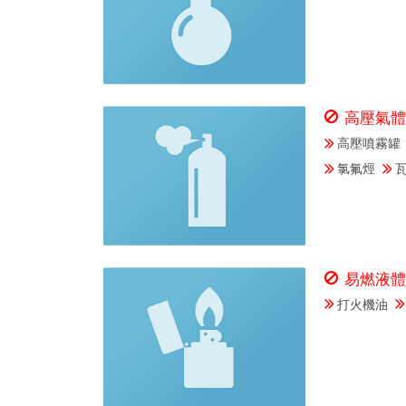
高壓氣
高壓噴霧罐
氯氟烴
易燃液
打火機油