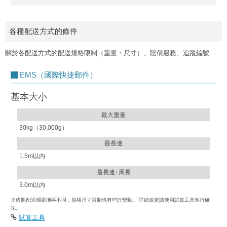
各種配送方式的條件
關於各配送方式的配送規格限制（重量・尺寸）、賠償服務、追蹤編號
EMS（國際快捷郵件）
基本大小
最大重量
30kg（30,000g）
最長邊
1.5m以内
最長邊+周長
3.0m以内
※依照配送國家地區不同，規格尺寸限制也有些許變動。 詳細規定請使用試算工具進行確
認。
試算工具