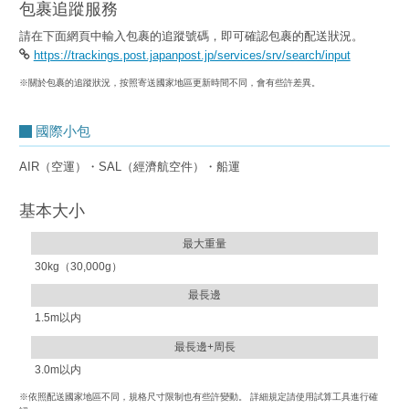
包裹追蹤服務
請在下面網頁中輸入包裹的追蹤號碼，即可確認包裹的配送狀況。
https://trackings.post.japanpost.jp/services/srv/search/input
※關於包裹的追蹤狀況，按照寄送國家地區更新時間不同，會有些許差異。
國際小包
AIR（空運）・SAL（經濟航空件）・船運
基本大小
最大重量
30kg（30,000g）
最長邊
1.5m以内
最長邊+周長
3.0m以内
※依照配送國家地區不同，規格尺寸限制也有些許變動。 詳細規定請使用試算工具進行確