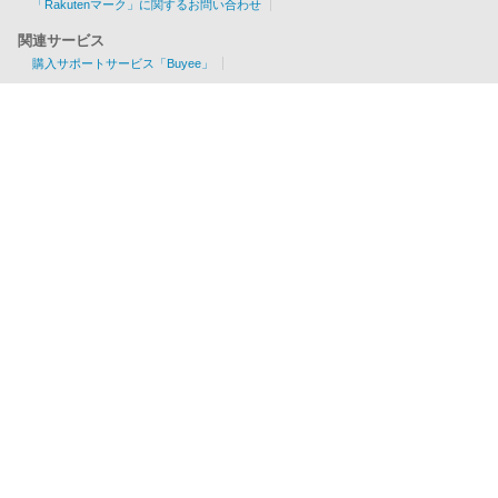
「Rakutenマーク」に関するお問い合わせ
関連サービス
購入サポートサービス「Buyee」
お見積りツール
EMS/AIR/SAL/船便に対応
各国の配送可否・条件が一目でわかる！
利用料金を簡単チェック
会社概要
利用規約
プライバシーポリシー
特商法に基づく表記
法人のお問い合わせ
サイトマップ