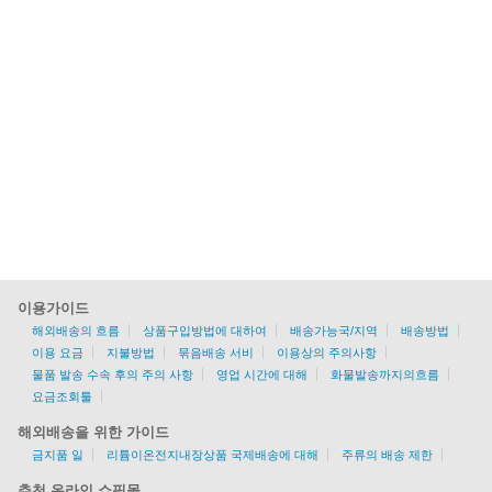
이용가이드
해외배송의 흐름
상품구입방법에 대하여
배송가능국/지역
배송방법
이용 요금
지불방법
묶음배송 서비
이용상의 주의사항
물품 발송 수속 후의 주의 사항
영업 시간에 대해
화물발송까지의흐름
요금조회툴
해외배송을 위한 가이드
금지품 일
리튬이온전지내장상품 국제배송에 대해
주류의 배송 제한
추천 온라인 쇼핑몰