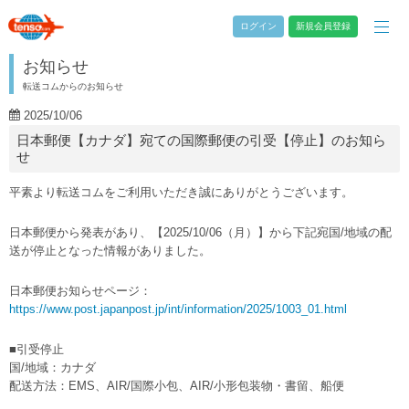
ログイン
新規会員登録
お知らせ
転送コムからのお知らせ
2025/10/06
日本郵便【カナダ】宛ての国際郵便の引受【停止】のお知ら
せ
平素より転送コムをご利用いただき誠にありがとうございます。
日本郵便から発表があり、【2025/10/06（月）】から下記宛国/地域の配
送が停止となった情報がありました。
日本郵便お知らせページ：
https://www.post.japanpost.jp/int/information/2025/1003_01.html
■引受停止
国/地域：カナダ
配送方法：EMS、AIR/国際小包、AIR/小形包装物・書留、船便