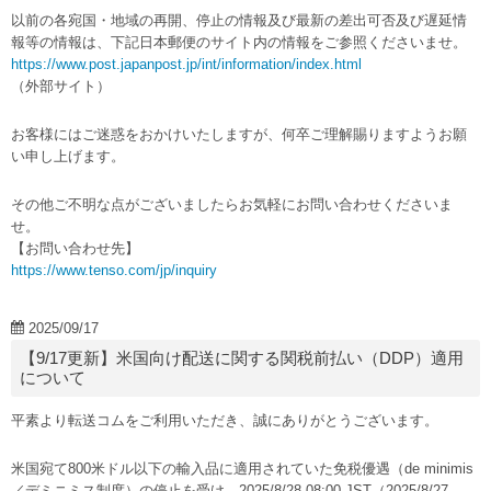
以前の各宛国・地域の再開、停止の情報及び最新の差出可否及び遅延情
報等の情報は、下記日本郵便のサイト内の情報をご参照くださいませ。
https://www.post.japanpost.jp/int/information/index.html
（外部サイト）
お客様にはご迷惑をおかけいたしますが、何卒ご理解賜りますようお願
い申し上げます。
その他ご不明な点がございましたらお気軽にお問い合わせくださいま
せ。
【お問い合わせ先】
https://www.tenso.com/jp/inquiry
2025/09/17
【9/17更新】米国向け配送に関する関税前払い（DDP）適用
について
平素より転送コムをご利用いただき、誠にありがとうございます。
米国宛て800米ドル以下の輸入品に適用されていた免税優遇（de minimis
／デミニミス制度）の停止を受け、2025/8/28 08:00 JST（2025/8/27