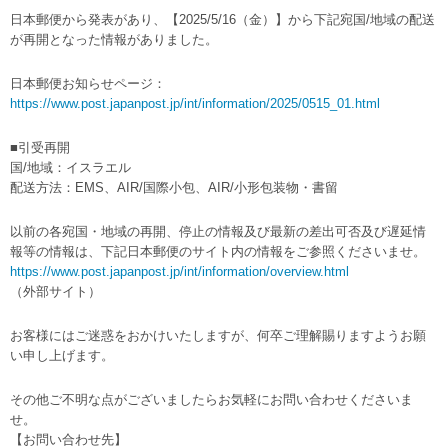
日本郵便から発表があり、【2025/5/16（金）】から下記宛国/地域の配送
が再開となった情報がありました。
日本郵便お知らせページ：
https://www.post.japanpost.jp/int/information/2025/0515_01.html
■引受再開
国/地域：イスラエル
配送方法：EMS、AIR/国際小包、AIR/小形包装物・書留
以前の各宛国・地域の再開、停止の情報及び最新の差出可否及び遅延情
報等の情報は、下記日本郵便のサイト内の情報をご参照くださいませ。
https://www.post.japanpost.jp/int/information/overview.html
（外部サイト）
お客様にはご迷惑をおかけいたしますが、何卒ご理解賜りますようお願
い申し上げます。
その他ご不明な点がございましたらお気軽にお問い合わせくださいま
せ。
【お問い合わせ先】