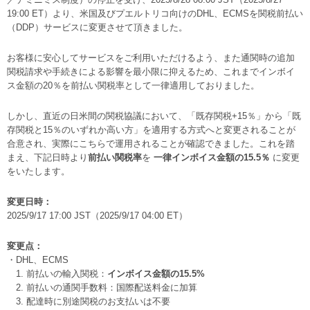
19:00 ET）より、米国及びプエルトリコ向けのDHL、ECMSを関税前払い
（DDP）サービスに変更させて頂きました。
お客様に安心してサービスをご利用いただけるよう、また通関時の追加
関税請求や手続きによる影響を最小限に抑えるため、これまでインボイ
ス金額の20％を前払い関税率として一律適用しておりました。
しかし、直近の日米間の関税協議において、「既存関税+15％」から「既
存関税と15％のいずれか高い方」を適用する方式へと変更されることが
合意され、実際にこちらで運用されることが確認できました。これを踏
まえ、下記日時より
前払い関税率
を
一律インボイス金額の15.5％
に変更
をいたします。
変更日時：
2025/9/17 17:00 JST（2025/9/17 04:00 ET）
変更点：
・DHL、ECMS
1. 前払いの輸入関税：
インボイス金額の15.5%
2. 前払いの通関手数料：国際配送料金に加算
3. 配達時に別途関税のお支払いは不要